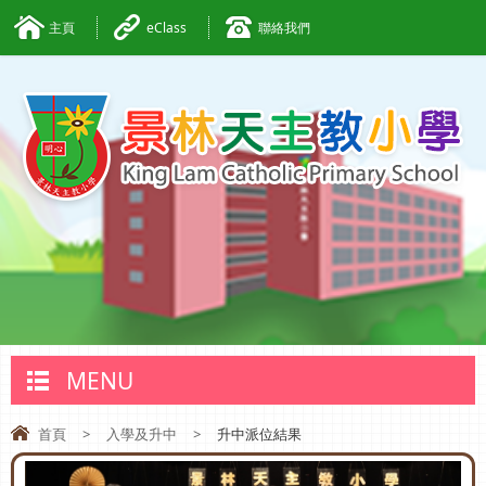
主頁
eClass
聯絡我們
MENU
首頁
>
入學及升中
>
升中派位結果