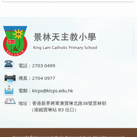
電話：2703 0499
傳真：2704 0977
電郵：klcps@klcps.edu.hk
地址：香港新界將軍澳寶琳北路38號景林邨
（港鐵寶琳站 B3 出口）