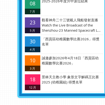
2025-2026年度升中派位結果
08
7 月
觀看神舟二十三號載人飛船發射直播
23
Watch the Live Broadcast of the
Shenzhou-23 Manned Spacecraft L...
5 月
「西貢區幼稚園數學比賽2026」得獎
30
名單
4 月
誠邀參加2026年4月18日「西貢區幼
10
稚園數學比賽2026」
3 月
景林天主教小學 象形文字解碼王比賽
18
2025 (幼稚園組) 得獎名單
12 月