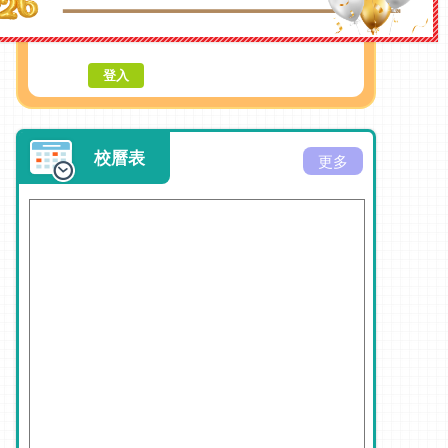
密碼:
校曆表
更多