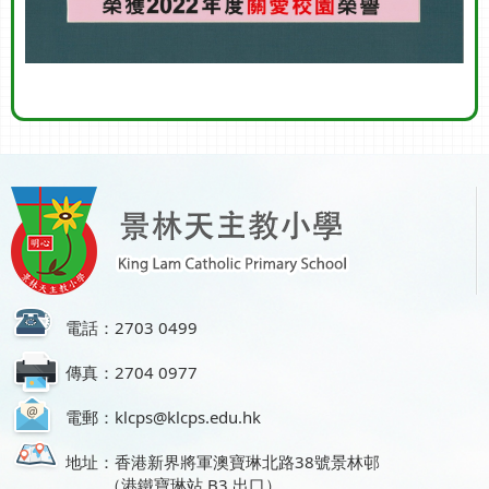
電話：2703 0499
傳真：2704 0977
電郵：klcps@klcps.edu.hk
地址：香港新界將軍澳寶琳北路38號景林邨
（港鐵寶琳站 B3 出口）