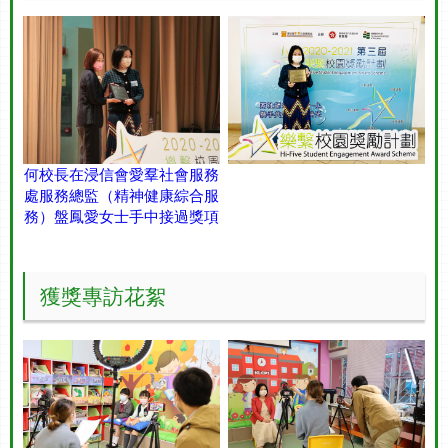
何校長在浸信會愛羣社會服務
處服務總監（精神健康綜合服
務）盤鳳愛女士手中接過獎項
獲獎專訪花絮