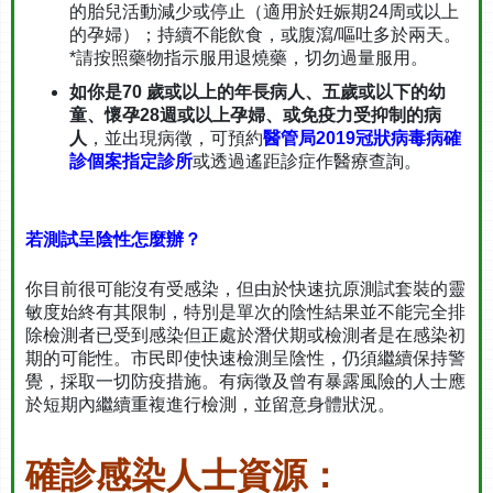
的胎兒活動減少或停止（適用於妊娠期24周或以上
的孕婦）；持續不能飲食，或腹瀉/嘔吐多於兩天。
*請按照藥物指示服用退燒藥，切勿過量服用。
如你是70 歲或以上的年長病人、五歲或以下的幼
童、懷孕28週或以上孕婦、或免疫力受抑制的病
人
，並出現病徵，可預約
醫管局2019冠狀病毒病確
診個案指定診所
或透過遙距診症作醫療查詢。
若測試呈陰性怎麼辦？
你目前很可能沒有受感染，但由於快速抗原測試套裝的靈
敏度始終有其限制，特別是單次的陰性結果並不能完全排
除檢測者已受到感染但正處於潛伏期或檢測者是在感染初
期的可能性。市民即使快速檢測呈陰性，仍須繼續保持警
覺，採取一切防疫措施。有病徵及曾有暴露風險的人士應
於短期內繼續重複進行檢測，並留意身體狀況。
確診
感染人士資源：