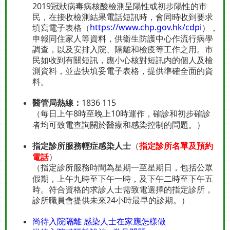
2019冠狀病毒病核酸檢測呈陽性或初步陽性的市
民，在接收檢測結果電話短訊時，會同時收到要求
https://www.chp.gov.hk/cdpi
填寫電子表格（
），
申報同住家人等資料，供衞生防護中心作流行病學
調查，以及安排入院、隔離和檢疫等工作之用。市
民如收到有關短訊，應小心核對短訊内的個人及檢
測資料，並盡快填妥電子表格，提供準確全面的資
料。
醫管局熱線：
1836 115
（每日上午8時至晚上10時運作，確診和初步確診
者均可致電查詢關於醫療和感染控制的問題。）
指定診所服務輕症感染人士
（
指定診所名單及預約
）
電話
（指定診所服務時間為星期一至星期日，包括公眾
假期，上午九時至下午一時，及下午二時至下午五
時。符合資格的求診人士需致電選擇的指定診所，
診所職員會提供未來24小時最早的診期。）
尚待入院隔離 感染人士在家應怎樣做