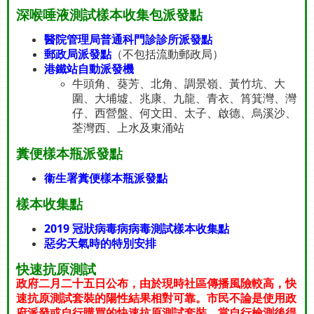
深喉唾液測試樣本收集包派發點
醫院管理局普通科門診診所派發點
郵政局派發點
（不包括流動郵政局）
港鐵站自動派發機
牛頭角、葵芳、北角、調景嶺、黃竹坑、大
圍、大埔墟、兆康、九龍、青衣、筲箕灣、灣
仔、西營盤、何文田、太子、啟德、烏溪沙、
荃灣西、上水及東涌站
糞便樣本瓶派發點
衞生署糞便樣本瓶派發點
樣本收集點
2019 冠狀病毒病病毒測試樣本收集點
惡劣天氣時的特別安排
快速抗原測試
政府二月二十五日公布，由於現時社區傳播風險較高，快
速抗原測試套裝的陽性結果相對可靠。市民不論是使用政
府派發或自行購買的快速抗原測試套裝，當自行檢測後得