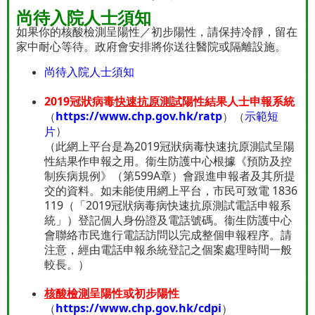
尚待入院人士須知
如果你的核酸檢測呈陽性／初步陽性，請保持冷靜，留在
家中耐心等待。政府會安排將你送往醫院或隔離設施。
尚待入院人士須知
2019冠狀病毒
快速抗原測試
陽性結果人士申報系統
https://www.chp.gov.hk/ratp
示範短
（
）（
）
片
（此網上平台是為2019冠狀病毒快速抗原測試呈陽
性結果作申報之用。衞生防護中心根據《預防及控
制疾病規例》（第599A章）會跟進申報者及其所提
交的資料。如未能使用網上平台，市民可致電 1836
119（「2019冠狀病毒病快速抗原測試電話申報系
統」）登記個人身份證及電話號碼。衞生防護中心
會聯絡市民進行電話訪問以完成整個申報程序。請
注意，經由電話申報糸統登記之個案處理時間一般
較長。）
核酸檢測
呈陽性或初步陽性
https://www.chp.gov.hk/cdpi
（
）