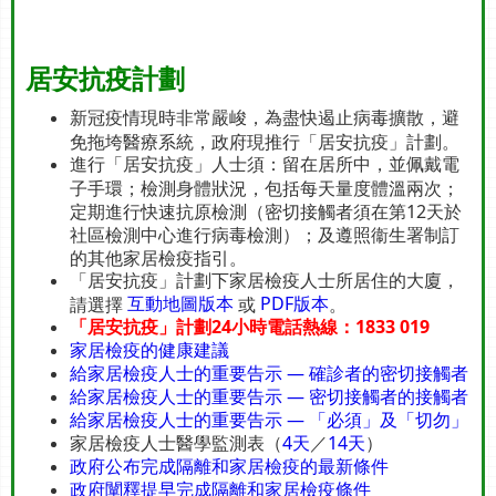
居安抗疫計劃
新冠疫情現時非常嚴峻，為盡快遏止病毒擴散，避
免拖垮醫療系統，政府現推行「居安抗疫」計劃。
進行「居安抗疫」人士須：留在居所中，並佩戴電
子手環；檢測身體狀況，包括每天量度體溫兩次；
定期進行快速抗原檢測（密切接觸者須在第12天於
社區檢測中心進行病毒檢測）；及遵照衞生署制訂
的其他家居檢疫指引。
「居安抗疫」計劃下家居檢疫人士所居住的大廈，
互動地圖版本
PDF版本
請選擇
或
。
「居安抗疫」計劃24小時電話熱線：1833 019
家居檢疫的健康建議
給家居檢疫人士的重要告示 — 確診者的密切接觸者
給家居檢疫人士的重要告示 — 密切接觸者的接觸者
給家居檢疫人士的重要告示 — 「必須」及「切勿」
家居檢疫人士醫學監測表（
4天
／
14天
）
政府公布完成隔離和家居檢疫的最新條件
政府闡釋提早完成隔離和家居檢疫條件