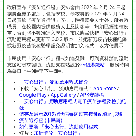
政府宣布『疫苗通行證』安排會由 2022 年 2 月 24 日起
擴展至更多處所，包括學校。學校將於 2022 年 2 月 24
日起實施『疫苗通行證』安排，除獲豁免人士外，所有教
職員、在校園內提供服務人士及訪客等，均須已經接種疫
苗，否則將不獲准進入學校。
市民應盡快把「安心出行」
流動應用程式更新至 3.0.2 版本，並把新冠疫苗接種紀錄
或新冠疫苗接種醫學豁免證明書加入程式，以方便展示。
市民使用「安心出行」程式如遇疑難，可到資科辦的流動
支援站尋求協助。流動支援站設於
25個港鐵站
，服務時間
為每日上午9時至下午6時。
「安心出行」 流動應用程式簡介
下載「安心出行」 流動應用程式：
App Store
/
Google Play
AppGallery
APK安裝檔
/
/
「安心出行」流動應用程式電子疫苗接種及檢測紀
錄
儲存及展示2019冠狀病毒病疫苗接種紀錄的步驟
疫苗通行證 (市民篇)
如何更新 「安心出行」流動應用程式
短片：
加針卡於「安心出行」