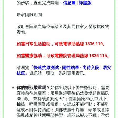
的步驟，直至完成隔離：
信息圖
|
詳盡版
居家隔離期間：
政府會陸續向每位確診者及其同住家人發放抗疫物
資包。
如需日常生活協助，可致電求助熱線
1836 119
。
如需醫療協助，可致電醫院管理局熱線
1836 115
。
請瀏覽
「快速抗原測試 ‧ 陽性結果 ‧ 尚待入院 ‧ 居安
抗疫」
資訊站，獲取一系列實用資訊。
你的徵狀嚴重嗎？
如你出現以下警告徵狀時，需要
直接前往急症室：服用退燒藥後仍然發燒超過攝氏
38.5度，並持續多於兩天*；體溫攝氏35度或以下；
抽搐；呼吸困難或氣促；失語或不能行動；不能甦
醒或不能保持清醒；胸部或腹部疼痛；頭暈或意識
混亂或精神狀態明顯轉變；虛弱或腳步不穩；孕婦