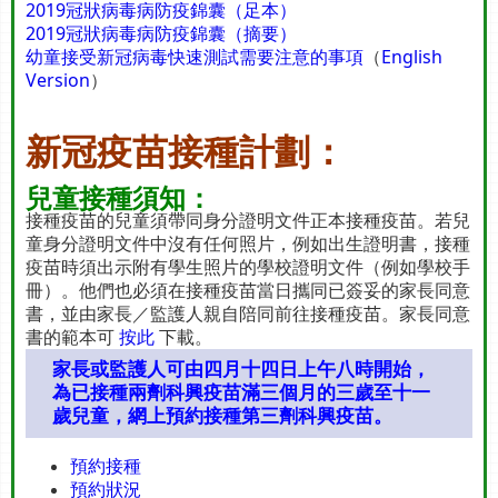
2019冠狀病毒病防疫錦囊（足本）
2019冠狀病毒病防疫錦囊（摘要）
幼童接受新冠病毒快速測試需要注意的事項
（
English
Version
）
新冠疫苗接種計劃：
兒童接種須知：
接種疫苗的兒童須帶同身分證明文件正本接種疫苗。若兒
童身分證明文件中沒有任何照片，例如出生證明書，接種
疫苗時須出示附有學生照片的學校證明文件（例如學校手
冊）。他們也必須在接種疫苗當日攜同已簽妥的家長同意
書，並由家長／監護人親自陪同前往接種疫苗。家長同意
書的範本可
按此
下載。
家長或監護人可由四月十四日上午八時開始，
為已接種兩劑科興疫苗滿三個月的三歲至十一
歲兒童，網上預約接種第三劑科興疫苗。
預約接種
預約狀況