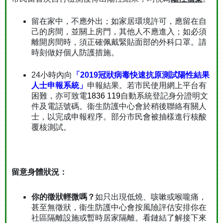
留在家中，不應外出；如家居環境許可，應留在自
己的房間，並關上房門，其他人不應進入；如必須
離開房間時，須正確佩戴緊貼面部的外科口罩。請
時刻做好個人防護措施。
24小時內向
「2019冠狀病毒快速抗原測試陽性結果
人士申報系統」
申報結果。若市民使用網上平台有
困難，亦可致電
1836 119
自動系統登記身分證明文
件及電話號碼。衞生防護中心會於稍後聯絡有關人
士，以完成申報程序。部分市民會被抽樣進行核酸
覆核測試。
留意身體狀況：
你的徵狀輕微嗎？
如只出現低燒、咳嗽或喉嚨痛，
甚至無徵狀，衞生防護中心會按風險評估安排你在
社區隔離設施或暫時居家隔離。看鏈結了解接下來