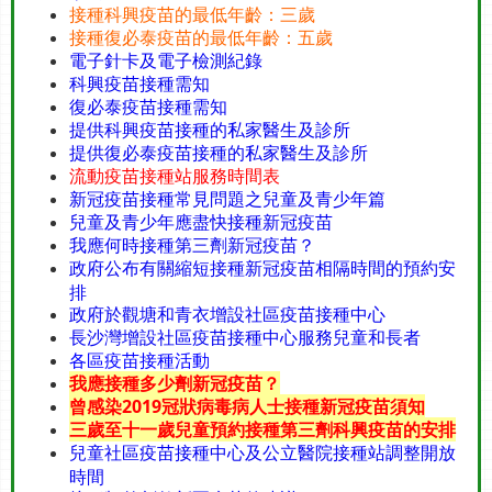
接種科興疫苗的最低年齡：三歲
接種復必泰疫苗的最低年齡：五歲
電子針卡及電子檢測紀錄
科興疫苗接種需知
復必泰疫苗接種需知
提供科興疫苗接種的私家醫生及診所
提供復必泰疫苗接種的私家醫生及診所
流動疫苗接種站服務時間表
新冠疫苗接種常見問題之兒童及青少年篇
兒童及青少年應盡快接種新冠疫苗
我應何時接種第三劑新冠疫苗？
​政府公布有關縮短接種新冠疫苗相隔時間的預約安
排
政府於觀塘和青衣增設社區疫苗接種中心
長沙灣增設社區疫苗接種中心服務兒童和長者
各區疫苗接種活動
我應接種多少劑新冠疫苗？
曾感染2019冠狀病毒病人士接種新冠疫苗須知
三歲至十一歲兒童預約接種第三劑科興疫苗的安排
兒童社區疫苗接種中心及公立醫院接種站調整開放
時間