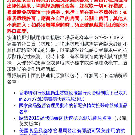
出陽性結果，均應視為陽性個案，並採取一切可行措施，
盡量避免病毒進一步傳播，包括：留在家中不應外出；如
家居環境許可，應留在自己的房間，並關上房門，其他人
不應進入；如必須離開房間時，須正確佩戴緊貼面部的外
科口罩等。
快速抗原測試用作直接驗出呼吸道樣本中 SARS-CoV-2
病毒的蛋白質（抗原）。快速抗原測試需結合臨床診斷和
其他實驗室測試的結果，以完成對疑似感染者樣本中的抗
原擬作定性檢測。現時市場上有不同製造商的測試可供選
擇，大部分採集鼻腔或鼻咽拭子樣本或深喉唾液樣本。這
項測試的操作流程簡單。
選擇購買市面的快速抗原測試包時，可參閱以下連結所載
名單：
香港特別行政區衛生署醫療儀器行政管理制度下已表列
的2019冠狀病毒病快速抗原測試
國家藥品監督管理局批准的新冠疫情防控醫療器械產品
名單
歐盟2019冠狀病毒病快速抗原測試常見名單
（只備
英文版本）
美國食品及藥物管理局發出有關認可緊急使用的抗