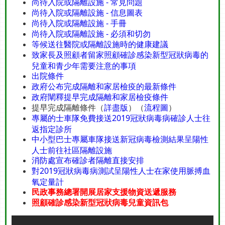
尚待入院或隔離設施 - 常見問題
尚待入院或隔離設施 - 信息圖表
尚待入院或隔離設施 - 手冊
尚待入院或隔離設施 - 必須和切勿
等候送往醫院或隔離設施時的健康建議
致家長及照顧者留家照顧確診感染新型冠狀病毒的
兒童和青少年需要注意的事項
出院條件
政府公布完成隔離和家居檢疫的最新條件
政府闡釋提早完成隔離和家居檢疫條件
提早完成隔離條件（
詳盡版
）（
流程圖
）
專屬的士車隊免費接送2019冠狀病毒病確診人士往
返指定診所
中小型巴士專屬車隊接送新冠病毒檢測結果呈陽性
人士前往社區隔離設施
消防處宣布確診者隔離直接安排
對2019冠狀病毒病測試呈陽性人士在家使用脈搏血
氧定量計
民政事務總署開展居家支援物資送遞服務
照顧確診感染新型冠狀病毒兒童資訊包