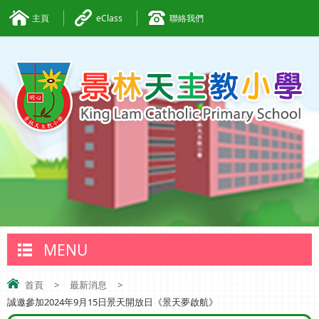
主頁
eClass
聯絡我們
MENU
首頁
>
最新消息
>
誠邀參加2024年9月15日景天開放日《景天夢啟航》