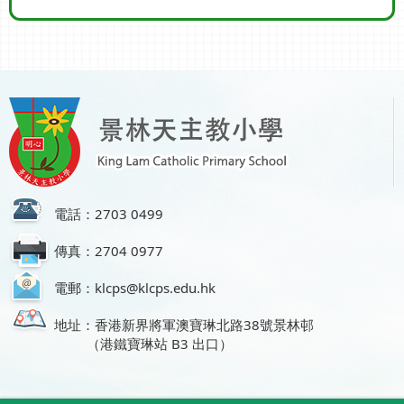
電話：2703 0499
傳真：2704 0977
電郵：klcps@klcps.edu.hk
地址：香港新界將軍澳寶琳北路38號景林邨
（港鐵寶琳站 B3 出口）