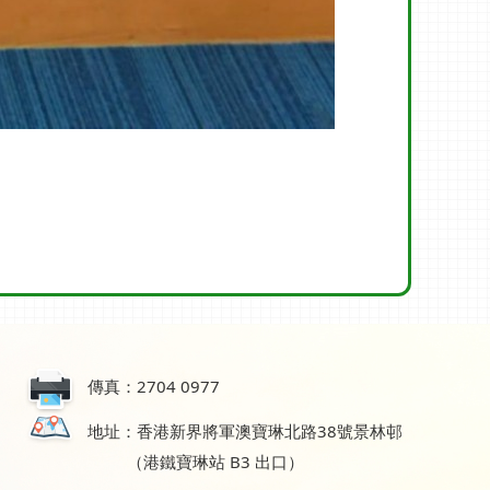
傳真：2704 0977
地址：香港新界將軍澳寶琳北路38號景林邨
（港鐵寶琳站 B3 出口）