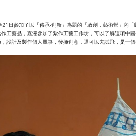
9至21日參加了以「傳承‧創新」為題的「敢創．藝術營」內
紮作工藝品，嘉潼參加了紮作工藝工作坊，可以了解這項中國
巧，設計及製作個人風箏，發揮創意，還可以去試飛，是一個