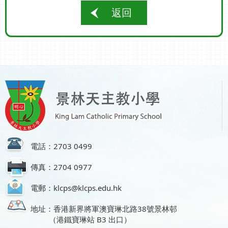
返回
電話：2703 0499
傳真：2704 0977
電郵：klcps@klcps.edu.hk
地址：香港新界將軍澳寶琳北路38號景林邨
（港鐵寶琳站 B3 出口）