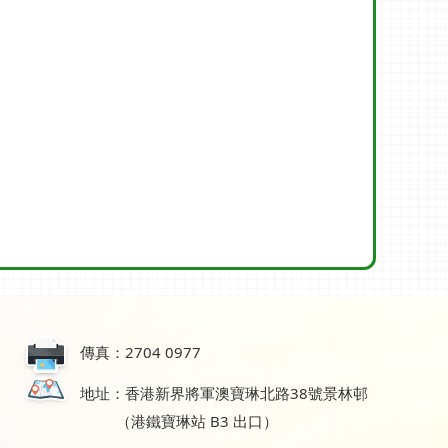
傳真：2704 0977
地址：香港新界將軍澳寶琳北路38號景林邨
（港鐵寶琳站 B3 出口）